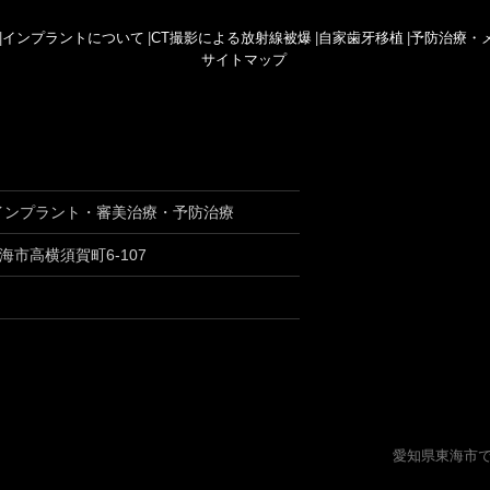
|
インプラントについて
|
CT撮影による放射線被爆
|
自家歯牙移植
|
予防治療・
サイトマップ
インプラント・審美治療・予防治療
海市高横須賀町6-107
愛知県東海市