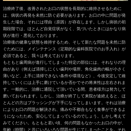
治療終了後、改善されたお口の状態を長期的に維持させるために
は、病状の再発を未然に防ぐ必要があります。お口の中に問題が発
生した場合、それには理由（原因）が存在します。しかし病状の初
期段階では、ほとんど自覚症状がなく、気づいたときにはかなり病
状が進行・悪化しております。

治療後の健康な状態を維持するため、そして新たな問題を未然に防
ぐためには、メインテナンス（定期的な歯科医院でのお手入れ）が
必須であると、我々は考えております。

もともと歯周病が進行してしまった特定の部位には、それなりの理
由があり（例えば清掃しにくい歯列や場所、角化歯肉の幅が小さく
薄いなど、上手に清掃できない条件や環境など）、今後安定して維
持していくには上手に磨けているか否かでその将来性は左右されま
す。一般的に、治療に通院して頂いている間、患者様方は努力して
磨いておられます。しかし、治療が終了して来院が途絶えると、ほ
とんどの方はブラッシングが下手になってしまいます。それは治療
によりお口の問題が解決され、痛みや不都合もなく食事ができるよ
うになったため、安心してしまっているのでしょう。しかし考えて
みてください。もともと若い頃、何の問題もなかったお口の中が、
年齢（時間）と共にいろいろな問題が生じてしまったことを。それ