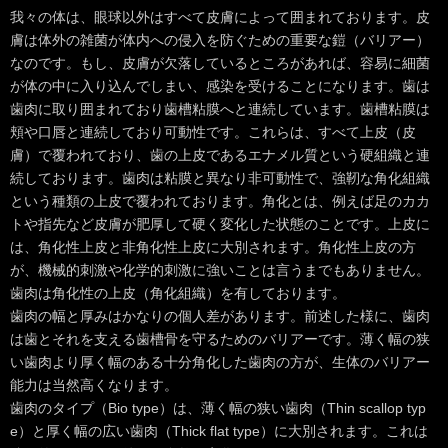
我々の体は、眼球以外はすべて皮膚によって囲まれております。皮
膚は体外の雑菌が体内への侵入を防ぐための重要な鎧（バリアー）
なのです。もし、皮膚が欠落しているところがあれば、容易に細菌
が体の中に入り込んでしまい、感染を受けることになります。歯は
歯肉に取り囲まれており歯槽粘膜へと連続しています。歯槽粘膜は
頬や口唇と連続しており可動性です。これらは、すべて上皮（皮
膚）で覆われており、歯の上皮であるエナメル質という硬組織と連
続しております。歯肉は粘膜と異なり非可動性で、強靭な角化組織
という種類の上皮で覆われております。角化とは、例えば足のカカ
トや指先など皮膚が肥厚して硬く変化した状態のことです。上皮に
は、角化性上皮と非角化性上皮に大別されます。角化性上皮の方
が、機械的刺激や化学的刺激に強いことは言うまでもありません。
歯肉は角化性の上皮（角化組織）を有しております。
歯肉の幅と厚みはかなりの個人差があります。前述した様に、歯肉
は歯とそれを支える歯槽骨を守るためのバリアーです。薄く幅の狭
い歯肉より厚く幅のある十分角化した歯肉の方が、生体のバリアー
能力は当然高くなります。
歯肉のタイプ（Bio type）は、薄く幅の狭い歯肉（Thin scallop typ
e）と厚く幅の広い歯肉（Thick flat type）に大別されます。これは