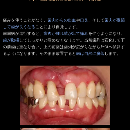
痛みを伴うことがなく、
歯肉からの出血
や
口臭
、そして
歯肉が退縮
して歯が長くなる
ことにより自覚します。
歯周病が進行すると、
歯肉が腫れ膿が出て痛み
を伴うようになり、
歯が動揺
してしっかりと噛めなくなります。当然歯列は変化して下
の前歯は重なり合い、上の前歯は歯列が広がりながら外側へ傾斜す
るようになります。そのまま放置すると
歯は自然に脱落
します。