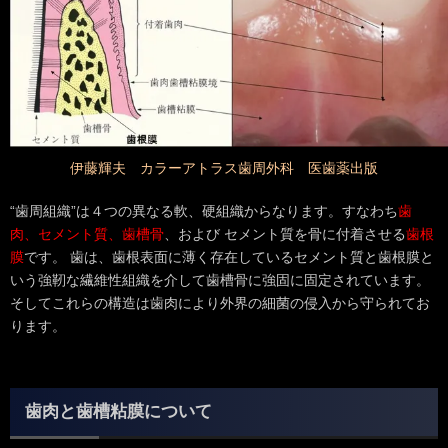
伊藤輝夫 カラーアトラス歯周外科 医歯薬出版
“歯周組織”は４つの異なる軟、硬組織からなります。すなわち
歯
肉、セメント質、歯槽骨
、および セメント質を骨に付着させる
歯根
膜
です。 歯は、歯根表面に薄く存在しているセメント質と歯根膜と
いう強靭な繊維性組織を介して歯槽骨に強固に固定されています。
そしてこれらの構造は歯肉により外界の細菌の侵入から守られてお
ります。
歯肉と歯槽粘膜について