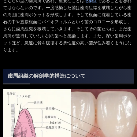
どちらの型の歯周病であれ、重要なことは
感染症
であることを忘れ
てはならないのです。一度感染した菌は歯周組織を破壊しながら歯
の周囲に歯周ポケットを形成します。そして根面に沈着している歯
石の中や直接根面にバイオフィルムという菌のコロニーを形成し、
さらに歯周組織を破壊していきます。そしてその菌たちは、まだ歯
周病が進行していない別の歯へと感染します。また、深い歯周ポケ
ットほど、急速に骨を破壊する悪性度の高い菌が住み着くようにな
ります。
歯周組織の解剖学的構造について