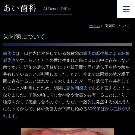
ホーム
歯周病について
歯周病について
歯周病
は、口腔内に常在している数種類の
歯周病原生菌による細菌
感染症
です。もともとこの世に生まれた時には口の中に存在しない
菌ですが、近年の遺伝子解析により親子間で同じ遺伝子を持つ菌を
共有していることが判明しました。ただ、今までは同種の菌が親子
間に存在することはわかっておりましたが、同じ遺伝子を共有して
いることが判明したため、明確に
家族間感染
であると言えるように
なりました。子供の頃に同じ食べ物や食器を共有することにより、
唾液を介して感染し合うのです。ただ、一般的に発症するのは成人
になってからで、体の免疫力が下降し始める
30代半ばから症状が現
れます
。