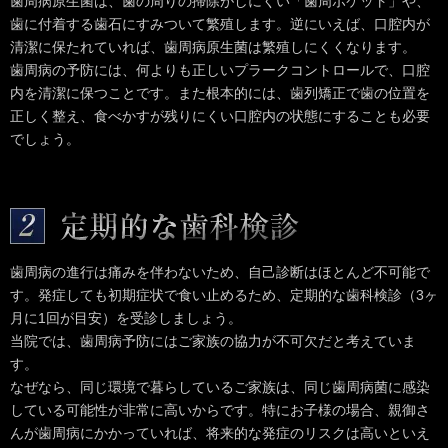
歯周病原生菌は、歯の周りの掃除がしにくい「歯周ポケット」や、
歯に付着する歯石にすみついて繁殖します。逆にいえば、口腔内が
清潔に保たれていれば、歯周病原生菌は繁殖しにくくなります。
歯周病の予防には、何よりも正しいプラークコントロールで、口腔
内を清潔に保つことです。また根本的には、歯列矯正で歯の位置を
正しく整え、食べかすが残りにくい口腔内の状態にすることも必要
でしょう。
歯周病の進行は痛みを伴わないため、自己診断はほとんど不可能で
す。発症しても初期症状で食い止めるため、定期的な歯科検診（3ヶ
月に1回が目安）を受診しましょう。
当院では、歯周病予防にはご家族の協力が不可欠だと考えていま
す。
なぜなら、同じ環境で暮らしているご家族は、同じ歯周病菌に感染
している可能性が非常に高いからです。特にお子様の場合、親御さ
んが歯周病にかかっていれば、将来的な発症のリスクは高いといえ