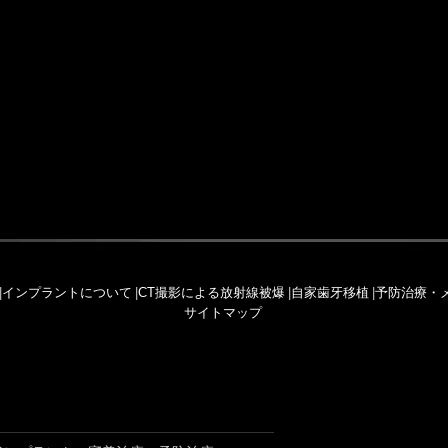
|
インプラントについて
|
CT撮影による放射線被爆
|
自家歯牙移植
|
予防治療・
サイトマップ